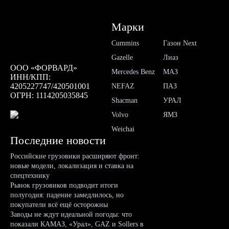
Марки
Cummins
Газон Next
Gazelle
Лиаз
ООО «ФОРВАРД»
Mercedes Benz
МАЗ
ИНН/КПП:
4205227747/420501001
NEFAZ
ПАЗ
ОГРН: 1114205035845
Shacman
УРАЛ
Volvo
ЯМЗ
Weichai
Последние новости
Российские грузовики расширяют фронт:
новые модели, локализация и ставка на
спецтехнику
Рынок грузовиков подводит итоги
полугодия: падение замедлилось, но
покупатели всё ещё осторожны
Заводы не ждут идеальной погоды: что
показали КАМАЗ, «Урал», GAZ и Sollers в