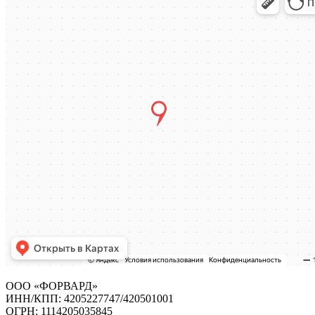
ООО «ФОРВАРД»
ИНН/КПП: 4205227747/420501001
ОГРН: 1114205035845