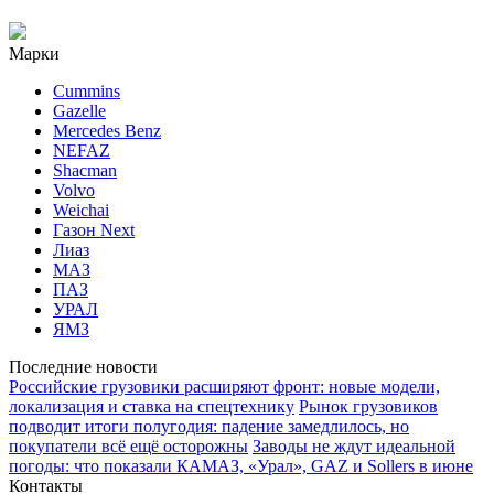
Марки
Cummins
Gazelle
Mercedes Benz
NEFAZ
Shacman
Volvo
Weichai
Газон Next
Лиаз
МАЗ
ПАЗ
УРАЛ
ЯМЗ
Последние новости
Российские грузовики расширяют фронт: новые модели,
локализация и ставка на спецтехнику
Рынок грузовиков
подводит итоги полугодия: падение замедлилось, но
покупатели всё ещё осторожны
Заводы не ждут идеальной
погоды: что показали КАМАЗ, «Урал», GAZ и Sollers в июне
Контакты