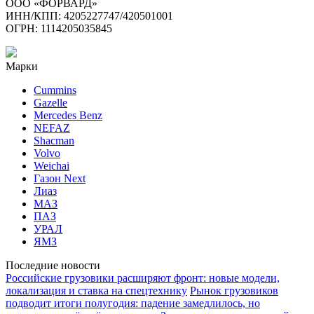
ООО «ФОРВАРД»
ИНН/КПП: 4205227747/420501001
ОГРН: 1114205035845
Марки
Cummins
Gazelle
Mercedes Benz
NEFAZ
Shacman
Volvo
Weichai
Газон Next
Лиаз
МАЗ
ПАЗ
УРАЛ
ЯМЗ
Последние новости
Российские грузовики расширяют фронт: новые модели,
локализация и ставка на спецтехнику
Рынок грузовиков
подводит итоги полугодия: падение замедлилось, но