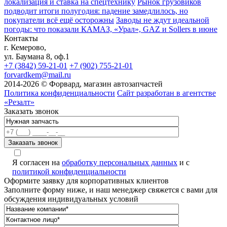
локализация и ставка на спецтехнику
Рынок грузовиков
подводит итоги полугодия: падение замедлилось, но
покупатели всё ещё осторожны
Заводы не ждут идеальной
погоды: что показали КАМАЗ, «Урал», GAZ и Sollers в июне
Контакты
г. Кемерово,
ул. Баумана 8, оф.1
+7 (3842) 59-21-01
+7 (902) 755-21-01
forvardkem@mail.ru
2014-2026 © Форвард, магазин автозапчастей
Политика конфиденциальности
Сайт разработан в агентстве
«Резалт»
Заказать звонок
Я согласен на
обработку персональных данных
и с
политикой конфиденциальности
Оформите заявку для корпоративных клиентов
Заполните форму ниже, и наш менеджер свяжется с вами для
обсуждения индивидуальных условий