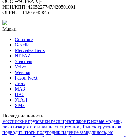
ООО «ФОРВАРД»
ИНН/КПП: 4205227747/420501001
ОГРН: 1114205035845
Марки
Cummins
Gazelle
Mercedes Benz
NEFAZ
Shacman
Volvo
Weichai
Газон Next
Лиаз
МАЗ
ПАЗ
УРАЛ
ЯМЗ
Последние новости
Российские грузовики расширяют фронт: новые модели,
локализация и ставка на спецтехнику
Рынок грузовиков
подводит итоги полугодия: падение замедлилось, но