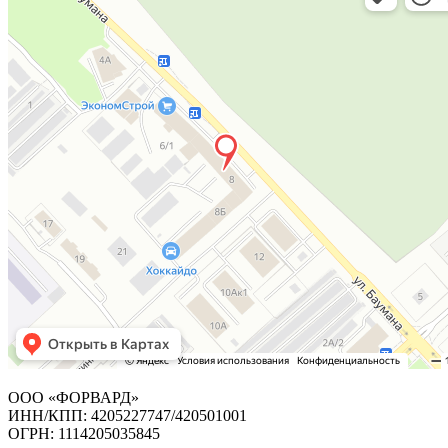
ООО «ФОРВАРД»
ИНН/КПП: 4205227747/420501001
ОГРН: 1114205035845