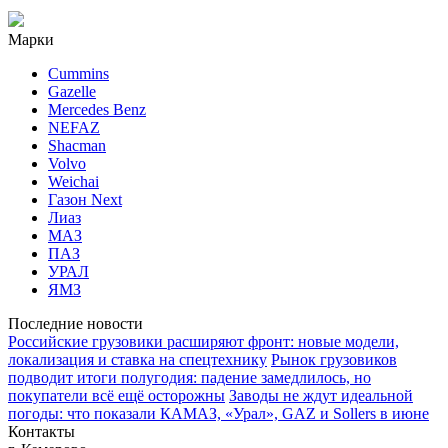
Марки
Cummins
Gazelle
Mercedes Benz
NEFAZ
Shacman
Volvo
Weichai
Газон Next
Лиаз
МАЗ
ПАЗ
УРАЛ
ЯМЗ
Последние новости
Российские грузовики расширяют фронт: новые модели,
локализация и ставка на спецтехнику
Рынок грузовиков
подводит итоги полугодия: падение замедлилось, но
покупатели всё ещё осторожны
Заводы не ждут идеальной
погоды: что показали КАМАЗ, «Урал», GAZ и Sollers в июне
Контакты