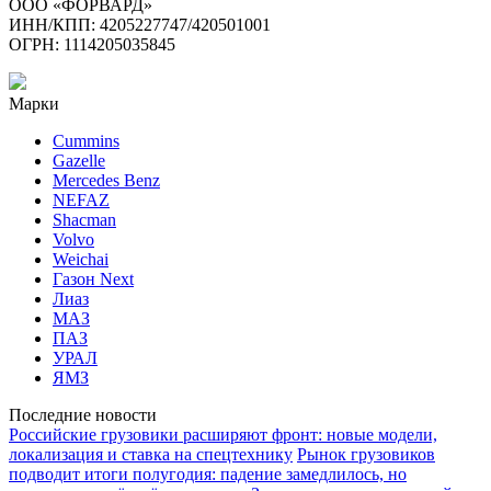
ООО «ФОРВАРД»
ИНН/КПП: 4205227747/420501001
ОГРН: 1114205035845
Марки
Cummins
Gazelle
Mercedes Benz
NEFAZ
Shacman
Volvo
Weichai
Газон Next
Лиаз
МАЗ
ПАЗ
УРАЛ
ЯМЗ
Последние новости
Российские грузовики расширяют фронт: новые модели,
локализация и ставка на спецтехнику
Рынок грузовиков
подводит итоги полугодия: падение замедлилось, но