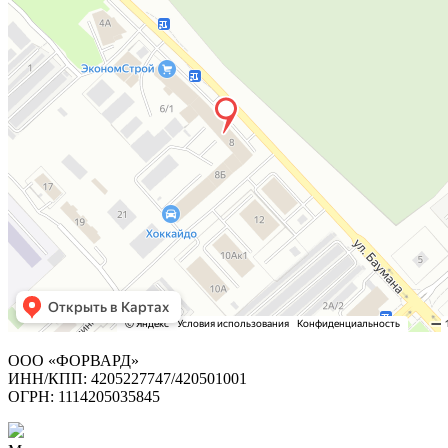
ООО «ФОРВАРД»
ИНН/КПП: 4205227747/420501001
ОГРН: 1114205035845