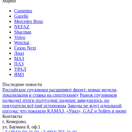
Марки
Cummins
Gazelle
Mercedes Benz
NEFAZ
Shacman
Volvo
Weichai
Газон Next
Лиаз
МАЗ
ПАЗ
УРАЛ
ЯМЗ
Последние новости
Российские грузовики расширяют фронт: новые модели,
локализация и ставка на спецтехнику
Рынок грузовиков
подводит итоги полугодия: падение замедлилось, но
покупатели всё ещё осторожны
Заводы не ждут идеальной
погоды: что показали КАМАЗ, «Урал», GAZ и Sollers в июне
Контакты
г. Кемерово,
ул. Баумана 8, оф.1