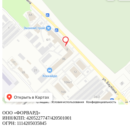
ООО «ФОРВАРД»
ИНН/КПП: 4205227747/420501001
ОГРН: 1114205035845