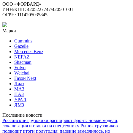
ООО «ФОРВАРД»
ИНН/КПП: 4205227747/420501001
ОГРН: 1114205035845
Марки
Cummins
Gazelle
Mercedes Benz
NEFAZ
Shacman
Volvo
Weichai
Газон Next
Лиаз
МАЗ
ПАЗ
УРАЛ
ЯМЗ
Последние новости
Российские грузовики расширяют фронт: новые модели,
локализация и ставка на спецтехнику
Рынок грузовиков
подводит итоги полугодия: падение замедлилось, но