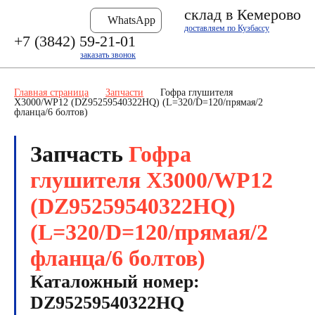
склад в Кемерово
WhatsApp
доставляем по Кузбассу
+7 (3842) 59-21-01
заказать звонок
Главная страница
Запчасти
Гофра глушителя
X3000/WP12 (DZ95259540322HQ) (L=320/D=120/прямая/2
фланца/6 болтов)
Запчасть
Гофра
глушителя X3000/WP12
(DZ95259540322HQ)
(L=320/D=120/прямая/2
фланца/6 болтов)
Каталожный номер:
DZ95259540322HQ