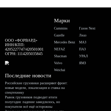
Марки
Cummins
Газон Next
Gazelle
Лиаз
ООО «ФОРВАРД»
Mercedes Benz
МАЗ
ИНН/КПП:
4205227747/420501001
NEFAZ
ПАЗ
ОГРН: 1114205035845
Shacman
УРАЛ
Volvo
ЯМЗ
Weichai
Последние новости
Российские грузовики расширяют фронт:
новые модели, локализация и ставка на
спецтехнику
Рынок грузовиков подводит итоги
полугодия: падение замедлилось, но
покупатели всё ещё осторожны