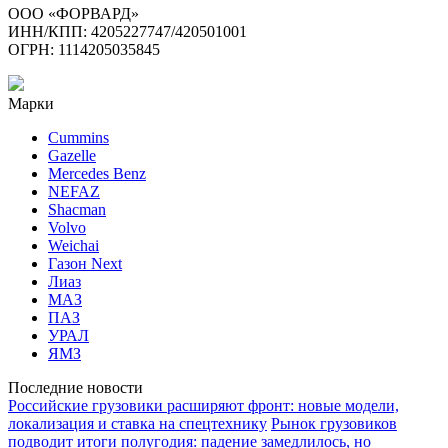
ООО «ФОРВАРД»
ИНН/КПП: 4205227747/420501001
ОГРН: 1114205035845
Марки
Cummins
Gazelle
Mercedes Benz
NEFAZ
Shacman
Volvo
Weichai
Газон Next
Лиаз
МАЗ
ПАЗ
УРАЛ
ЯМЗ
Последние новости
Российские грузовики расширяют фронт: новые модели,
локализация и ставка на спецтехнику
Рынок грузовиков
подводит итоги полугодия: падение замедлилось, но