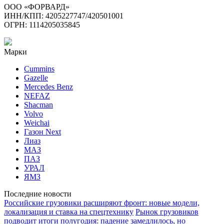
ООО «ФОРВАРД»
ИНН/КПП: 4205227747/420501001
ОГРН: 1114205035845
Марки
Cummins
Gazelle
Mercedes Benz
NEFAZ
Shacman
Volvo
Weichai
Газон Next
Лиаз
МАЗ
ПАЗ
УРАЛ
ЯМЗ
Последние новости
Российские грузовики расширяют фронт: новые модели,
локализация и ставка на спецтехнику
Рынок грузовиков
подводит итоги полугодия: падение замедлилось, но