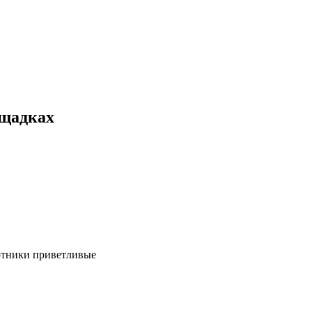
ощадках
ботники приветливые