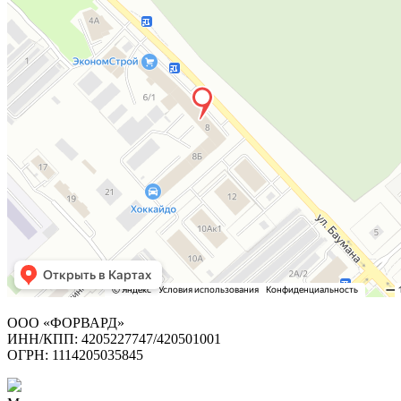
ООО «ФОРВАРД»
ИНН/КПП: 4205227747/420501001
ОГРН: 1114205035845