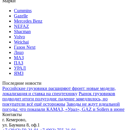
Марки
Cummins
Gazelle
Mercedes Benz
NEFAZ
Shacman
Volvo
Weichai
Газон Next
Лиаз
МАЗ
ПАЗ
УРАЛ
ЯМЗ
Последние новости
Российские грузовики расширяют фронт: новые модели,
локализация и ставка на спецтехнику
Рынок грузовиков
подводит итоги полугодия: падение замедлилось, но
покупатели всё ещё осторожны
Заводы не ждут идеальной
погоды: что показали КАМАЗ, «Урал», GAZ и Sollers в июне
Контакты
г. Кемерово,
ул. Баумана 8, оф.1