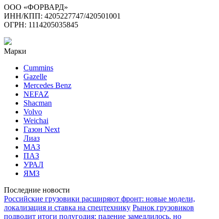
ООО «ФОРВАРД»
ИНН/КПП: 4205227747/420501001
ОГРН: 1114205035845
Марки
Cummins
Gazelle
Mercedes Benz
NEFAZ
Shacman
Volvo
Weichai
Газон Next
Лиаз
МАЗ
ПАЗ
УРАЛ
ЯМЗ
Последние новости
Российские грузовики расширяют фронт: новые модели,
локализация и ставка на спецтехнику
Рынок грузовиков
подводит итоги полугодия: падение замедлилось, но