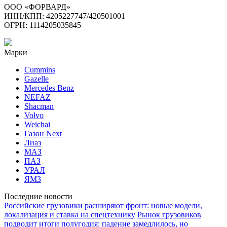
ООО «ФОРВАРД»
ИНН/КПП: 4205227747/420501001
ОГРН: 1114205035845
Марки
Cummins
Gazelle
Mercedes Benz
NEFAZ
Shacman
Volvo
Weichai
Газон Next
Лиаз
МАЗ
ПАЗ
УРАЛ
ЯМЗ
Последние новости
Российские грузовики расширяют фронт: новые модели,
локализация и ставка на спецтехнику
Рынок грузовиков
подводит итоги полугодия: падение замедлилось, но