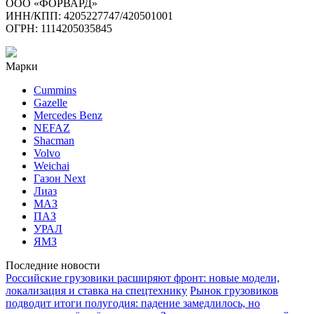
ООО «ФОРВАРД»
ИНН/КПП: 4205227747/420501001
ОГРН: 1114205035845
Марки
Cummins
Gazelle
Mercedes Benz
NEFAZ
Shacman
Volvo
Weichai
Газон Next
Лиаз
МАЗ
ПАЗ
УРАЛ
ЯМЗ
Последние новости
Российские грузовики расширяют фронт: новые модели,
локализация и ставка на спецтехнику
Рынок грузовиков
подводит итоги полугодия: падение замедлилось, но