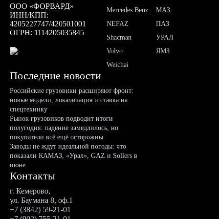
ООО «ФОРВАРД»
Mercedes Benz
МАЗ
ИНН/КПП:
4205227747/420501001
NEFAZ
ПАЗ
ОГРН: 1114205035845
Shacman
УРАЛ
Volvo
ЯМЗ
Weichai
Последние новости
Российские грузовики расширяют фронт:
новые модели, локализация и ставка на
спецтехнику
Рынок грузовиков подводит итоги
полугодия: падение замедлилось, но
покупатели всё ещё осторожны
Заводы не ждут идеальной погоды: что
показали КАМАЗ, «Урал», GAZ и Sollers в
июне
Контакты
г. Кемерово,
ул. Баумана 8, оф.1
+7 (3842) 59-21-01
+7 (902) 755-21-01