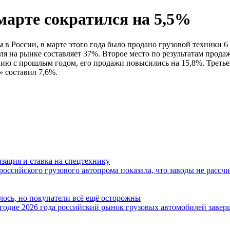
марте сократился на 5,5%
 России, в марте этого года было продано грузовой техники 6 
оля на рынке составляет 37%. Второе место по результатам прод
ению с прошлым годом, его продажи повысились на 15,8%. Трет
» составил 7,6%.
зация и ставка на спецтехнику
оссийского грузового автопрома показала, что заводы не рассч
лось, но покупатели всё ещё осторожны
угодие 2026 года российский рынок грузовых автомобилей заве