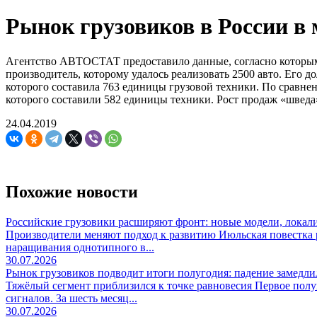
Рынок грузовиков в России в 
Агентство АВТОСТАТ предоставило данные, согласно которым в
производитель, которому удалось реализовать 2500 авто. Его д
которого составила 763 единицы грузовой техники. По сравн
которого составили 582 единицы техники. Рост продаж «шведа
24.04.2019
Похожие новости
Российские грузовики расширяют фронт: новые модели, локали
Производители меняют подход к развитию Июльская повестка р
наращивания однотипного в...
30.07.2026
Рынок грузовиков подводит итоги полугодия: падение замедли
Тяжёлый сегмент приблизился к точке равновесия Первое пол
сигналов. За шесть месяц...
30.07.2026