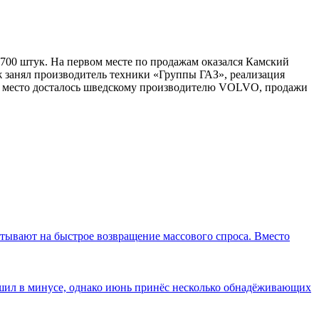
700 штук. На первом месте по продажам оказался Камский
аж занял производитель техники «Группы ГАЗ», реализация
ье место досталось шведскому производителю VOLVO, продажи
итывают на быстрое возвращение массового спроса. Вместо
ршил в минусе, однако июнь принёс несколько обнадёживающих