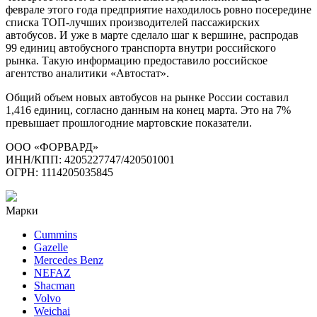
феврале этого года предприятие находилось ровно посередине
списка ТОП-лучших производителей пассажирских
автобусов. И уже в марте сделало шаг к вершине, распродав
99 единиц автобусного транспорта внутри российского
рынка. Такую информацию предоставило российское
агентство аналитики «Автостат».
Общий объем новых автобусов на рынке России составил
1,416 единиц, согласно данным на конец марта. Это на 7%
превышает прошлогодние мартовские показатели.
ООО «ФОРВАРД»
ИНН/КПП: 4205227747/420501001
ОГРН: 1114205035845
Марки
Cummins
Gazelle
Mercedes Benz
NEFAZ
Shacman
Volvo
Weichai