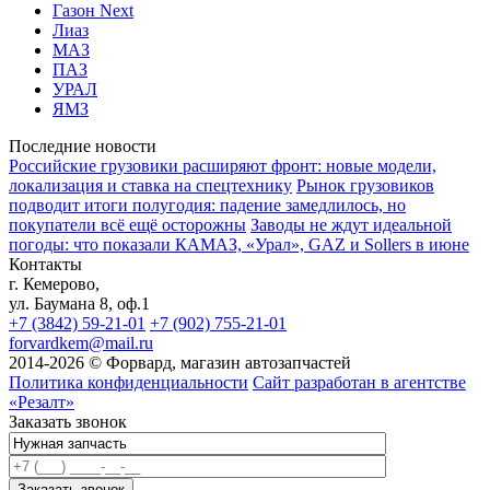
Газон Next
Лиаз
МАЗ
ПАЗ
УРАЛ
ЯМЗ
Последние новости
Российские грузовики расширяют фронт: новые модели,
локализация и ставка на спецтехнику
Рынок грузовиков
подводит итоги полугодия: падение замедлилось, но
покупатели всё ещё осторожны
Заводы не ждут идеальной
погоды: что показали КАМАЗ, «Урал», GAZ и Sollers в июне
Контакты
г. Кемерово,
ул. Баумана 8, оф.1
+7 (3842) 59-21-01
+7 (902) 755-21-01
forvardkem@mail.ru
2014-2026 © Форвард, магазин автозапчастей
Политика конфиденциальности
Сайт разработан в агентстве
«Резалт»
Заказать звонок