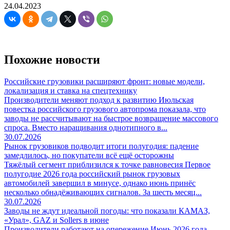
24.04.2023
Похожие новости
Российские грузовики расширяют фронт: новые модели,
локализация и ставка на спецтехнику
Производители меняют подход к развитию Июльская
повестка российского грузового автопрома показала, что
заводы не рассчитывают на быстрое возвращение массового
спроса. Вместо наращивания однотипного в...
30.07.2026
Рынок грузовиков подводит итоги полугодия: падение
замедлилось, но покупатели всё ещё осторожны
Тяжёлый сегмент приблизился к точке равновесия Первое
полугодие 2026 года российский рынок грузовых
автомобилей завершил в минусе, однако июнь принёс
несколько обнадёживающих сигналов. За шесть месяц...
30.07.2026
Заводы не ждут идеальной погоды: что показали КАМАЗ,
«Урал», GAZ и Sollers в июне
Производители работают на опережение Июнь 2026 года