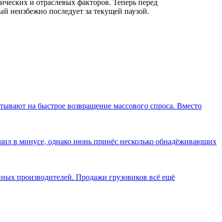
ических и отраслевых факторов. Теперь перед
ый неизбежно последует за текущей паузой.
итывают на быстрое возвращение массового спроса. Вместо
ршил в минусе, однако июнь принёс несколько обнадёживающих
пных производителей. Продажи грузовиков всё ещё