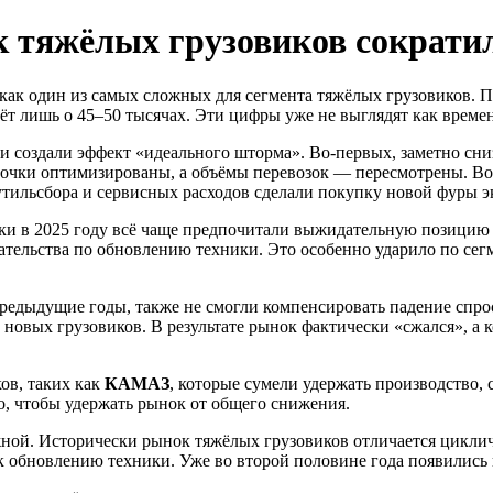
к тяжёлых грузовиков сократил
ак один из самых сложных для сегмента тяжёлых грузовиков. По
ёт лишь о 45–50 тысячах. Эти цифры уже не выглядят как време
и создали эффект «идеального шторма». Во-первых, заметно сн
очки оптимизированы, а объёмы перевозок — пересмотрены. Во-
 утильсбора и сервисных расходов сделали покупку новой фуры
ики в 2025 году всё чаще предпочитали выжидательную позицию
зательства по обновлению техники. Это особенно ударило по сег
редыдущие годы, также не смогли компенсировать падение спро
 новых грузовиков. В результате рынок фактически «сжался», а
ов, таких как
КАМАЗ
, которые сумели удержать производство
о, чтобы удержать рынок от общего снижения.
жной. Исторически рынок тяжёлых грузовиков отличается циклич
 к обновлению техники. Уже во второй половине года появились