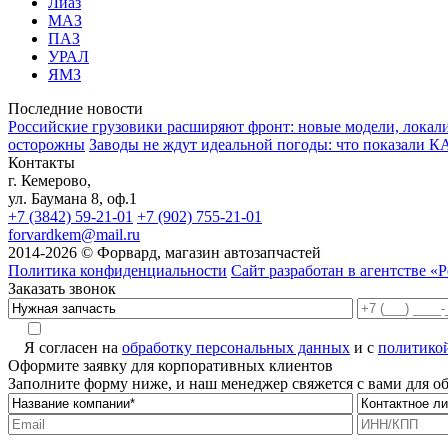
Лиаз
МАЗ
ПАЗ
УРАЛ
ЯМЗ
Последние новости
Российские грузовики расширяют фронт: новые модели, локали
осторожны
Заводы не ждут идеальной погоды: что показали К
Контакты
г. Кемерово,
ул. Баумана 8, оф.1
+7 (3842) 59-21-01
+7 (902) 755-21-01
forvardkem@mail.ru
2014-2026 © Форвард, магазин автозапчастей
Политика конфиденциальности
Сайт разработан в агентстве «Р
Заказать звонок
Я согласен на
обработку персональных данных
и с
политико
Оформите заявку для корпоративных клиентов
Заполните форму ниже, и наш менеджер свяжется с вами для 