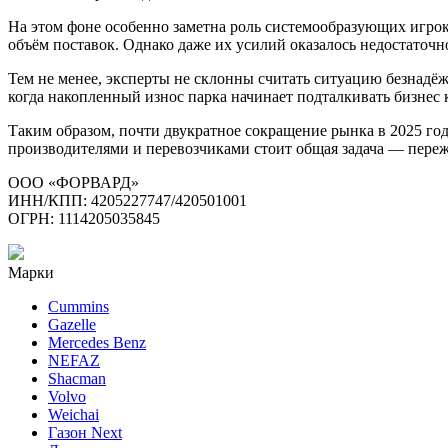
На этом фоне особенно заметна роль системообразующих игрок
объём поставок. Однако даже их усилий оказалось недостаточн
Тем не менее, эксперты не склонны считать ситуацию безнадё
когда накопленный износ парка начинает подталкивать бизнес
Таким образом, почти двукратное сокращение рынка в 2025 го
производителями и перевозчиками стоит общая задача — пережи
ООО «ФОРВАРД»
ИНН/КПП: 4205227747/420501001
ОГРН: 1114205035845
Марки
Cummins
Gazelle
Mercedes Benz
NEFAZ
Shacman
Volvo
Weichai
Газон Next