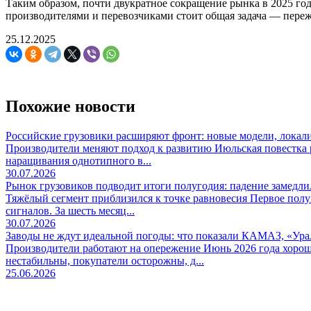
Таким образом, почти двукратное сокращение рынка в 2025 го
производителями и перевозчиками стоит общая задача — пережи
25.12.2025
Похожие новости
Российские грузовики расширяют фронт: новые модели, локали
Производители меняют подход к развитию Июльская повестка р
наращивания однотипного в...
30.07.2026
Рынок грузовиков подводит итоги полугодия: падение замедли
Тяжёлый сегмент приблизился к точке равновесия Первое пол
сигналов. За шесть месяц...
30.07.2026
Заводы не ждут идеальной погоды: что показали КАМАЗ, «Урал
Производители работают на опережение Июнь 2026 года хорош
нестабильны, покупатели осторожны, д...
25.06.2026