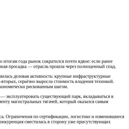
 итогам года рынок сократился почти вдвое: если ранее
нная просадка — отрасль прошла через полноценный спад.
изилась деловая активность: крупные инфраструктурные
вторых, серьёзно выросла стоимость владения техникой.
 экономически рискованным шагом.
 — эксплуатировать существующий парк, вкладываться в
менту магистральных тягачей, который оказался самым
са. Ограничения по сертификации, логистике и изменившиеся
 конкуренция сместилась в сторону уже присутствующих