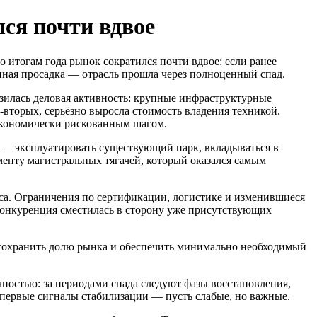
ся почти вдвое
 итогам года рынок сократился почти вдвое: если ранее
нная просадка — отрасль прошла через полноценный спад.
изилась деловая активность: крупные инфраструктурные
вторых, серьёзно выросла стоимость владения техникой.
 экономически рискованным шагом.
 — эксплуатировать существующий парк, вкладываться в
менту магистральных тягачей, который оказался самым
са. Ограничения по сертификации, логистике и изменившиеся
 конкуренция сместилась в сторону уже присутствующих
, сохранить долю рынка и обеспечить минимально необходимый
ностью: за периодами спада следуют фазы восстановления,
 первые сигналы стабилизации — пусть слабые, но важные.