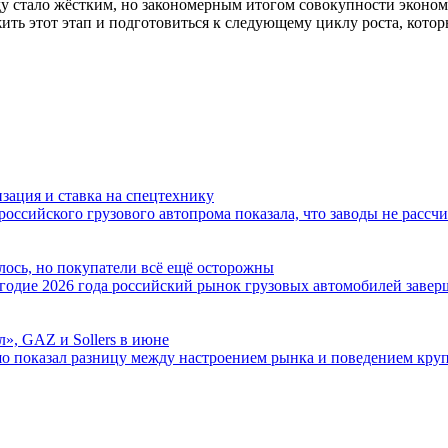
ду стало жёстким, но закономерным итогом совокупности эконом
ть этот этап и подготовиться к следующему циклу роста, котор
зация и ставка на спецтехнику
оссийского грузового автопрома показала, что заводы не рассч
лось, но покупатели всё ещё осторожны
угодие 2026 года российский рынок грузовых автомобилей заве
», GAZ и Sollers в июне
о показал разницу между настроением рынка и поведением кру