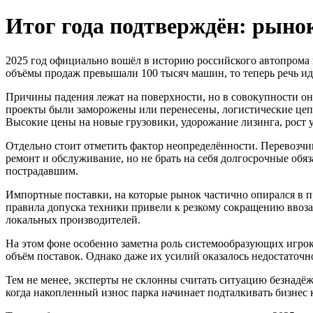
Итог года подтверждён: рыно
2025 год официально вошёл в историю российского автопрома к
объёмы продаж превышали 100 тысяч машин, то теперь речь ид
Причины падения лежат на поверхности, но в совокупности он
проекты были заморожены или перенесены, логистические цеп
Высокие цены на новые грузовики, удорожание лизинга, рост
Отдельно стоит отметить фактор неопределённости. Перевозч
ремонт и обслуживание, но не брать на себя долгосрочные обя
пострадавшим.
Импортные поставки, на которые рынок частично опирался в п
правила допуска техники привели к резкому сокращению ввоза
локальных производителей.
На этом фоне особенно заметна роль системообразующих игрок
объём поставок. Однако даже их усилий оказалось недостаточн
Тем не менее, эксперты не склонны считать ситуацию безнадё
когда накопленный износ парка начинает подталкивать бизнес