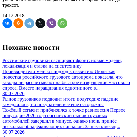
трехсот.
14.12.2018
Похожие новости
Российские грузовики расширяют фронт: новые модели,
локализация и ставка на спецтехнику
Производители меняют подход к развитию Июльская
повестка российского грузового автопрома показала, что
заводы не рассчитывают на быстрое возвращение массового
спроса. Вместо наращивания однотипного в...
30.07.2026
Рынок грузовиков подводит итоги полугодия: падение
замедлилось, но покупатели всё ещё осторожны
Тяжёлый сегмент приблизился к точке равновесия Первое
полугодие 2026 года российский рынок грузовых
автомобилей завершил в минусе, однако июнь принёс
несколько обнадёживающих сигналов. За шесть месяц...
30.07.2026