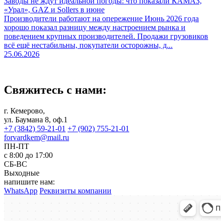
Заводы не ждут идеальной погоды: что показали КАМАЗ,
«Урал», GAZ и Sollers в июне
Производители работают на опережение Июнь 2026 года
хорошо показал разницу между настроением рынка и
поведением крупных производителей. Продажи грузовиков
всё ещё нестабильны, покупатели осторожны, д...
25.06.2026
Свяжитесь с нами:
г. Кемерово,
ул. Баумана 8, оф.1
+7 (3842) 59-21-01
+7 (902) 755-21-01
forvardkem@mail.ru
ПН-ПТ
с 8:00 до 17:00
СБ-ВС
Выходные
напишите нам:
WhatsApp
Реквизиты компании