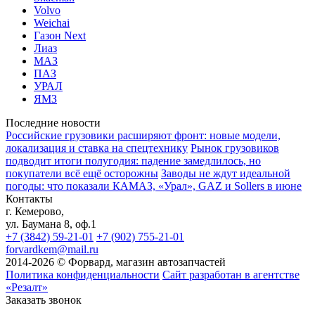
Volvo
Weichai
Газон Next
Лиаз
МАЗ
ПАЗ
УРАЛ
ЯМЗ
Последние новости
Российские грузовики расширяют фронт: новые модели,
локализация и ставка на спецтехнику
Рынок грузовиков
подводит итоги полугодия: падение замедлилось, но
покупатели всё ещё осторожны
Заводы не ждут идеальной
погоды: что показали КАМАЗ, «Урал», GAZ и Sollers в июне
Контакты
г. Кемерово,
ул. Баумана 8, оф.1
+7 (3842) 59-21-01
+7 (902) 755-21-01
forvardkem@mail.ru
2014-2026 © Форвард, магазин автозапчастей
Политика конфиденциальности
Сайт разработан в агентстве
«Резалт»
Заказать звонок