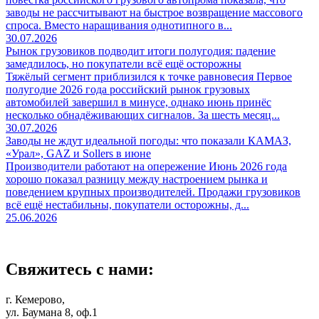
заводы не рассчитывают на быстрое возвращение массового
спроса. Вместо наращивания однотипного в...
30.07.2026
Рынок грузовиков подводит итоги полугодия: падение
замедлилось, но покупатели всё ещё осторожны
Тяжёлый сегмент приблизился к точке равновесия Первое
полугодие 2026 года российский рынок грузовых
автомобилей завершил в минусе, однако июнь принёс
несколько обнадёживающих сигналов. За шесть месяц...
30.07.2026
Заводы не ждут идеальной погоды: что показали КАМАЗ,
«Урал», GAZ и Sollers в июне
Производители работают на опережение Июнь 2026 года
хорошо показал разницу между настроением рынка и
поведением крупных производителей. Продажи грузовиков
всё ещё нестабильны, покупатели осторожны, д...
25.06.2026
Свяжитесь с нами:
г. Кемерово,
ул. Баумана 8, оф.1