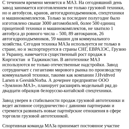
С течением времени меняется и МАЗ. На сегодняшний день
завод занимается изготовлением не только грузовой техники,
но и автобусов, кранов, автогидроподьемников, спецтехники
и машинокомплектов. Только за последнее полугодие было
изготовлено свыше 3000 автомобилей, более 500 единиц
прицепной техники и машинокомплектов, не хватило 1
автобуса до ровного числа – 500, 89 автокранов, 26
автогидроподъемников, 59 машин для коммунального
хозяйства. Сегодня техника МАЗа используется не только в
стране, но и экспортируется в страны СНГ, ЕВРАЗЭС, Грузию
и Украину, намечается существенный рост продаж в
Киргизстан и Таджикистан. В автотехнике МАЗ
используются не только отечественные надстройки. Завод
сотрудничает с гигантами мирового рынка по производству
коммунальной техники, такими как компании J.Hvidtved
Larsen и GeesinkNorba. А дочернее предприятие ООО
«Зумлион-МАЗ», планирует расширять модельный ряд до
двадцати образцов белорусско-китайской спецтехники.
Завод уверен в стабильности продаж грузовой автотехники и
ведет активное сотрудничество с давними партнерами и
стремится развивать новые партнёрские отношения в сфере
торговли грузовой автотехникой.
Спортивная команда МАЗа принимает постоянное участие