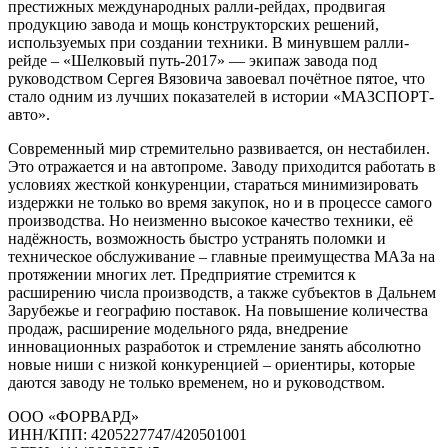
престижных международных ралли-рейдах, продвигая
продукцию завода и мощь конструкторских решений,
используемых при создании техники. В минувшем ралли-
рейде – «Шелковый путь-2017» — экипаж завода под
руководством Сергея Вязовича завоевал почётное пятое, что
стало одним из лучших показателей в истории «МАЗСПОРТ-
авто».
Современный мир стремительно развивается, он нестабилен.
Это отражается и на автопроме. Заводу приходится работать в
условиях жесткой конкуренции, стараться минимизировать
издержки не только во время закупок, но и в процессе самого
производства. Но неизменно высокое качество техники, её
надёжность, возможность быстро устранять поломки и
техническое обслуживание – главные преимущества МАЗа на
протяжении многих лет. Предприятие стремится к
расширению числа производств, а также субъектов в Дальнем
Зарубежье и географию поставок. На повышение количества
продаж, расширение модельного ряда, внедрение
инновационных разработок и стремление занять абсолютно
новые ниши с низкой конкуренцией – ориентиры, которые
даются заводу не только временем, но и руководством.
ООО «ФОРВАРД»
ИНН/КПП: 4205227747/420501001