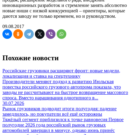
инновационных разработок и стремление занять абсолютно
новые ниши с низкой конкуренцией – ориентиры, которые
даются заводу не только временем, но и руководством.
09.08.2017
Похожие новости
Российские грузовики расширяют фронт: новые модели,
локализация и ставка на спецтехнику
Производители меняют подход к развитию Июльская
повестка российского грузового автопрома показала, что
заводы не рассчитывают на быстрое возвращение массового
спроса. Вместо наращивания однотипного в...
30.07.2026
Рынок грузовиков подводит итоги полугодия: падение
замедлилось, но покупатели всё ещё осторожны
Тяжёлый сегмент приблизился к точке равновесия Первое
полугодие 2026 года российский рынок грузовых
автомобилей завершил в минусе, однако июнь принёс