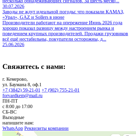
несколько обнадёживающих сигналов. За шесть месяц...
30.07.2026
Заводы не ждут идеальной погоды: что показали КАМАЗ,
«Урал», GAZ и Sollers в июне
Производители работают на опережение Июнь 2026 года
хорошо показал разницу между настроением рынка и
поведением крупных производителей. Продажи грузовиков
всё ещё нестабильны, покупатели осторожны, д...
25.06.2026
Свяжитесь с нами:
г. Кемерово,
ул. Баумана 8, оф.1
+7 (3842) 59-21-01
+7 (902) 755-21-01
forvardkem@mail.ru
ПН-ПТ
с 8:00 до 17:00
СБ-ВС
Выходные
напишите нам:
WhatsApp
Реквизиты компании