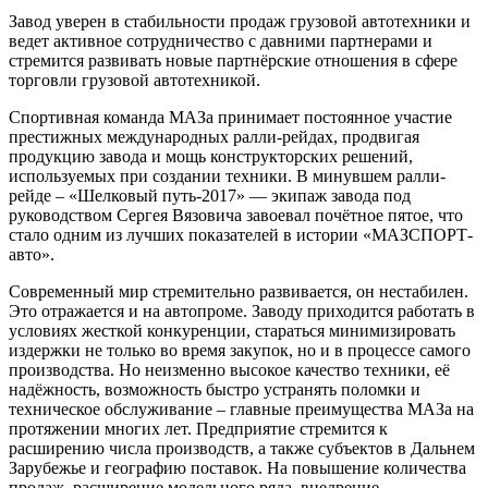
Завод уверен в стабильности продаж грузовой автотехники и
ведет активное сотрудничество с давними партнерами и
стремится развивать новые партнёрские отношения в сфере
торговли грузовой автотехникой.
Спортивная команда МАЗа принимает постоянное участие
престижных международных ралли-рейдах, продвигая
продукцию завода и мощь конструкторских решений,
используемых при создании техники. В минувшем ралли-
рейде – «Шелковый путь-2017» — экипаж завода под
руководством Сергея Вязовича завоевал почётное пятое, что
стало одним из лучших показателей в истории «МАЗСПОРТ-
авто».
Современный мир стремительно развивается, он нестабилен.
Это отражается и на автопроме. Заводу приходится работать в
условиях жесткой конкуренции, стараться минимизировать
издержки не только во время закупок, но и в процессе самого
производства. Но неизменно высокое качество техники, её
надёжность, возможность быстро устранять поломки и
техническое обслуживание – главные преимущества МАЗа на
протяжении многих лет. Предприятие стремится к
расширению числа производств, а также субъектов в Дальнем
Зарубежье и географию поставок. На повышение количества
продаж, расширение модельного ряда, внедрение