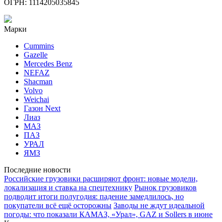
ОГРН: 1114205035845
Марки
Cummins
Gazelle
Mercedes Benz
NEFAZ
Shacman
Volvo
Weichai
Газон Next
Лиаз
МАЗ
ПАЗ
УРАЛ
ЯМЗ
Последние новости
Российские грузовики расширяют фронт: новые модели,
локализация и ставка на спецтехнику
Рынок грузовиков
подводит итоги полугодия: падение замедлилось, но
покупатели всё ещё осторожны
Заводы не ждут идеальной
погоды: что показали КАМАЗ, «Урал», GAZ и Sollers в июне