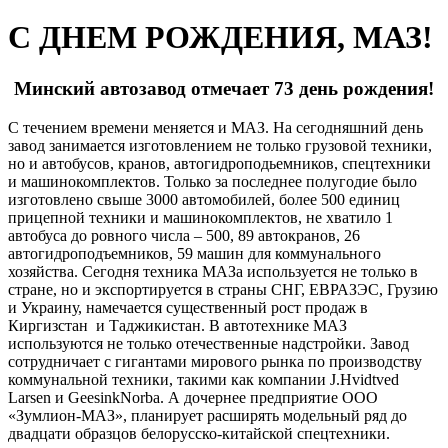
С ДНЕМ РОЖДЕНИЯ, МАЗ!
Минский автозавод отмечает 73 день рождения!
С течением времени меняется и МАЗ. На сегодняшний день
завод занимается изготовлением не только грузовой техники,
но и автобусов, кранов, автогидроподьемников, спецтехники
и машинокомплектов. Только за последнее полугодие было
изготовлено свыше 3000 автомобилей, более 500 единиц
прицепной техники и машинокомплектов, не хватило 1
автобуса до ровного числа – 500, 89 автокранов, 26
автогидроподъемников, 59 машин для коммунального
хозяйства. Сегодня техника МАЗа используется не только в
стране, но и экспортируется в страны СНГ, ЕВРАЗЭС, Грузию
и Украину, намечается существенный рост продаж в
Киргизстан и Таджикистан. В автотехнике МАЗ
используются не только отечественные надстройки. Завод
сотрудничает с гигантами мирового рынка по производству
коммунальной техники, такими как компании J.Hvidtved
Larsen и GeesinkNorba. А дочернее предприятие ООО
«Зумлион-МАЗ», планирует расширять модельный ряд до
двадцати образцов белорусско-китайской спецтехники.