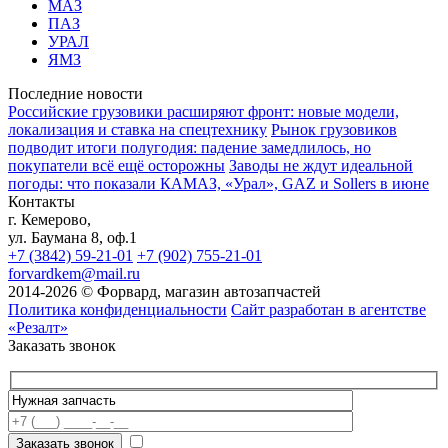
МАЗ
ПАЗ
УРАЛ
ЯМЗ
Последние новости
Российские грузовики расширяют фронт: новые модели,
локализация и ставка на спецтехнику
Рынок грузовиков
подводит итоги полугодия: падение замедлилось, но
покупатели всё ещё осторожны
Заводы не ждут идеальной
погоды: что показали КАМАЗ, «Урал», GAZ и Sollers в июне
Контакты
г. Кемерово,
ул. Баумана 8, оф.1
+7 (3842) 59-21-01
+7 (902) 755-21-01
forvardkem@mail.ru
2014-2026 © Форвард, магазин автозапчастей
Политика конфиденциальности
Сайт разработан в агентстве
«Резалт»
Заказать звонок