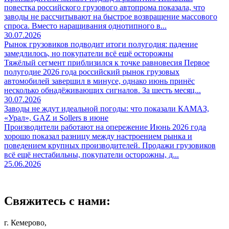
повестка российского грузового автопрома показала, что
заводы не рассчитывают на быстрое возвращение массового
спроса. Вместо наращивания однотипного в...
30.07.2026
Рынок грузовиков подводит итоги полугодия: падение
замедлилось, но покупатели всё ещё осторожны
Тяжёлый сегмент приблизился к точке равновесия Первое
полугодие 2026 года российский рынок грузовых
автомобилей завершил в минусе, однако июнь принёс
несколько обнадёживающих сигналов. За шесть месяц...
30.07.2026
Заводы не ждут идеальной погоды: что показали КАМАЗ,
«Урал», GAZ и Sollers в июне
Производители работают на опережение Июнь 2026 года
хорошо показал разницу между настроением рынка и
поведением крупных производителей. Продажи грузовиков
всё ещё нестабильны, покупатели осторожны, д...
25.06.2026
Свяжитесь с нами:
г. Кемерово,