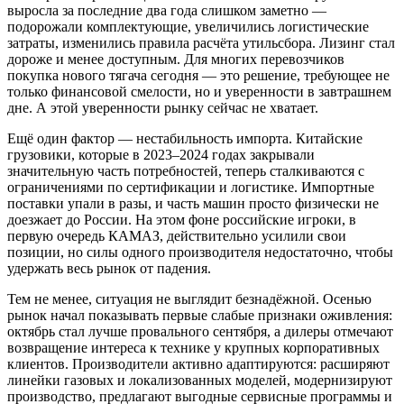
выросла за последние два года слишком заметно —
подорожали комплектующие, увеличились логистические
затраты, изменились правила расчёта утильсбора. Лизинг стал
дороже и менее доступным. Для многих перевозчиков
покупка нового тягача сегодня — это решение, требующее не
только финансовой смелости, но и уверенности в завтрашнем
дне. А этой уверенности рынку сейчас не хватает.
Ещё один фактор — нестабильность импорта. Китайские
грузовики, которые в 2023–2024 годах закрывали
значительную часть потребностей, теперь сталкиваются с
ограничениями по сертификации и логистике. Импортные
поставки упали в разы, и часть машин просто физически не
доезжает до России. На этом фоне российские игроки, в
первую очередь КАМАЗ, действительно усилили свои
позиции, но силы одного производителя недостаточно, чтобы
удержать весь рынок от падения.
Тем не менее, ситуация не выглядит безнадёжной. Осенью
рынок начал показывать первые слабые признаки оживления:
октябрь стал лучше провального сентября, а дилеры отмечают
возвращение интереса к технике у крупных корпоративных
клиентов. Производители активно адаптируются: расширяют
линейки газовых и локализованных моделей, модернизируют
производство, предлагают выгодные сервисные программы и