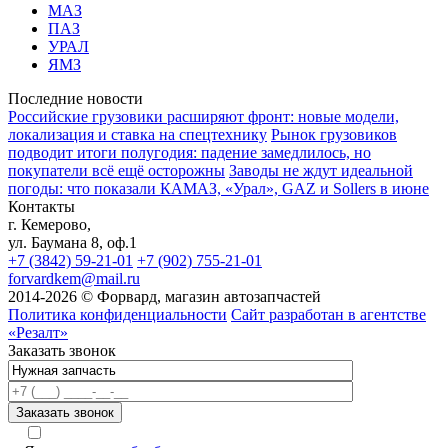
МАЗ
ПАЗ
УРАЛ
ЯМЗ
Последние новости
Российские грузовики расширяют фронт: новые модели,
локализация и ставка на спецтехнику
Рынок грузовиков
подводит итоги полугодия: падение замедлилось, но
покупатели всё ещё осторожны
Заводы не ждут идеальной
погоды: что показали КАМАЗ, «Урал», GAZ и Sollers в июне
Контакты
г. Кемерово,
ул. Баумана 8, оф.1
+7 (3842) 59-21-01
+7 (902) 755-21-01
forvardkem@mail.ru
2014-2026 © Форвард, магазин автозапчастей
Политика конфиденциальности
Сайт разработан в агентстве
«Резалт»
Заказать звонок