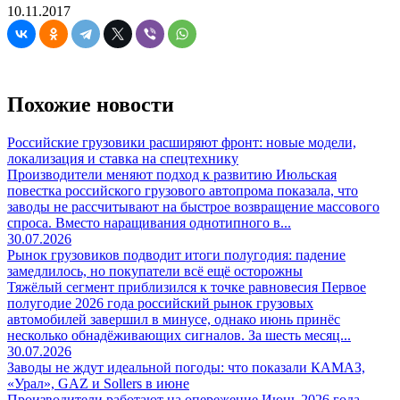
10.11.2017
Похожие новости
Российские грузовики расширяют фронт: новые модели,
локализация и ставка на спецтехнику
Производители меняют подход к развитию Июльская
повестка российского грузового автопрома показала, что
заводы не рассчитывают на быстрое возвращение массового
спроса. Вместо наращивания однотипного в...
30.07.2026
Рынок грузовиков подводит итоги полугодия: падение
замедлилось, но покупатели всё ещё осторожны
Тяжёлый сегмент приблизился к точке равновесия Первое
полугодие 2026 года российский рынок грузовых
автомобилей завершил в минусе, однако июнь принёс
несколько обнадёживающих сигналов. За шесть месяц...
30.07.2026
Заводы не ждут идеальной погоды: что показали КАМАЗ,
«Урал», GAZ и Sollers в июне
Производители работают на опережение Июнь 2026 года