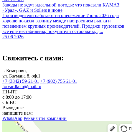
Заводы не ждут идеальной погоды: что показали КАМАЗ,
«Урал», GAZ и Sollers в июне
Производители работают на опережение Июнь 2026 года
хорошо показал разницу между настроением рынка и
поведением крупных производителей. Продажи грузовиков
всё ещё нестабильны, покупатели осторожны, д...
25.06.2026
Свяжитесь с нами:
г. Кемерово,
ул. Баумана 8, оф.1
+7 (3842) 59-21-01
+7 (902) 755-21-01
forvardkem@mail.ru
ПН-ПТ
с 8:00 до 17:00
СБ-ВС
Выходные
напишите нам:
WhatsApp
Реквизиты компании