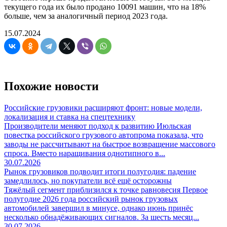
текущего года их было продано 10091 машин, что на 18%
больше, чем за аналогичный период 2023 года.
15.07.2024
Похожие новости
Российские грузовики расширяют фронт: новые модели,
локализация и ставка на спецтехнику
Производители меняют подход к развитию Июльская
повестка российского грузового автопрома показала, что
заводы не рассчитывают на быстрое возвращение массового
спроса. Вместо наращивания однотипного в...
30.07.2026
Рынок грузовиков подводит итоги полугодия: падение
замедлилось, но покупатели всё ещё осторожны
Тяжёлый сегмент приблизился к точке равновесия Первое
полугодие 2026 года российский рынок грузовых
автомобилей завершил в минусе, однако июнь принёс
несколько обнадёживающих сигналов. За шесть месяц...
30.07.2026