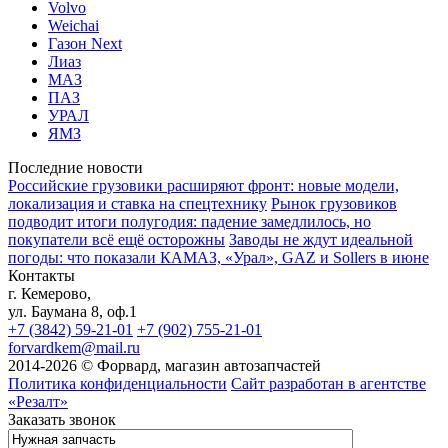
Volvo
Weichai
Газон Next
Лиаз
МАЗ
ПАЗ
УРАЛ
ЯМЗ
Последние новости
Российские грузовики расширяют фронт: новые модели,
локализация и ставка на спецтехнику
Рынок грузовиков
подводит итоги полугодия: падение замедлилось, но
покупатели всё ещё осторожны
Заводы не ждут идеальной
погоды: что показали КАМАЗ, «Урал», GAZ и Sollers в июне
Контакты
г. Кемерово,
ул. Баумана 8, оф.1
+7 (3842) 59-21-01
+7 (902) 755-21-01
forvardkem@mail.ru
2014-2026 © Форвард, магазин автозапчастей
Политика конфиденциальности
Сайт разработан в агентстве
«Резалт»
Заказать звонок