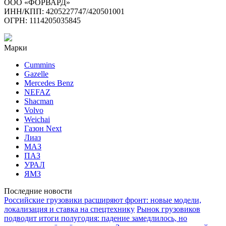
ООО «ФОРВАРД»
ИНН/КПП: 4205227747/420501001
ОГРН: 1114205035845
Марки
Cummins
Gazelle
Mercedes Benz
NEFAZ
Shacman
Volvo
Weichai
Газон Next
Лиаз
МАЗ
ПАЗ
УРАЛ
ЯМЗ
Последние новости
Российские грузовики расширяют фронт: новые модели,
локализация и ставка на спецтехнику
Рынок грузовиков
подводит итоги полугодия: падение замедлилось, но