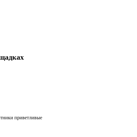
ощадках
ботники приветливые