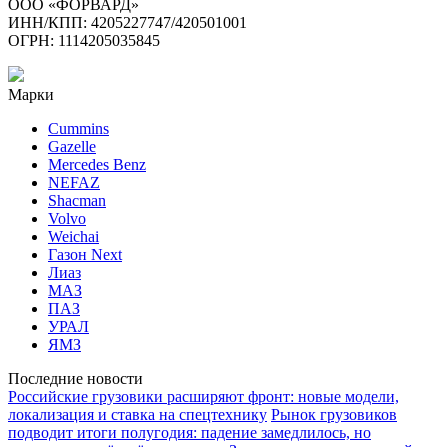
ООО «ФОРВАРД»
ИНН/КПП: 4205227747/420501001
ОГРН: 1114205035845
Марки
Cummins
Gazelle
Mercedes Benz
NEFAZ
Shacman
Volvo
Weichai
Газон Next
Лиаз
МАЗ
ПАЗ
УРАЛ
ЯМЗ
Последние новости
Российские грузовики расширяют фронт: новые модели,
локализация и ставка на спецтехнику
Рынок грузовиков
подводит итоги полугодия: падение замедлилось, но