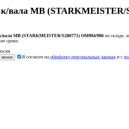
а к/вала MB (STARKMEISTER/S
 к/вала MB (STARKMEISTER/S280771) OM904/906
на складе, 
ие сроки.
росам
Я согласен на
обработку персональных данных
и с
по
 звонок