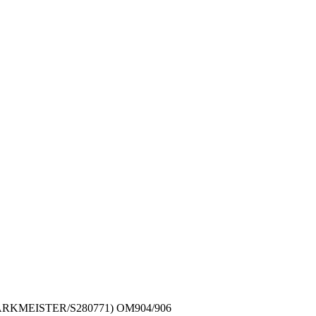
STARKMEISTER/S280771) OM904/906