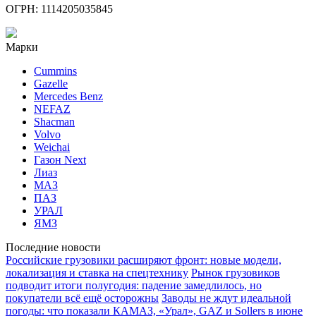
ОГРН: 1114205035845
Марки
Cummins
Gazelle
Mercedes Benz
NEFAZ
Shacman
Volvo
Weichai
Газон Next
Лиаз
МАЗ
ПАЗ
УРАЛ
ЯМЗ
Последние новости
Российские грузовики расширяют фронт: новые модели,
локализация и ставка на спецтехнику
Рынок грузовиков
подводит итоги полугодия: падение замедлилось, но
покупатели всё ещё осторожны
Заводы не ждут идеальной
погоды: что показали КАМАЗ, «Урал», GAZ и Sollers в июне