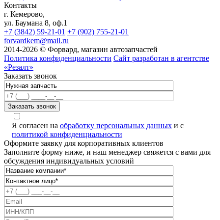
Контакты
г. Кемерово,
ул. Баумана 8, оф.1
+7 (3842) 59-21-01
+7 (902) 755-21-01
forvardkem@mail.ru
2014-2026 © Форвард, магазин автозапчастей
Политика конфиденциальности
Сайт разработан в агентстве
«Резалт»
Заказать звонок
A
Я согласен на
обработку персональных данных
и с
политикой конфиденциальности
Оформите заявку для корпоративных клиентов
Заполните форму ниже, и наш менеджер свяжется с вами для
обсуждения индивидуальных условий