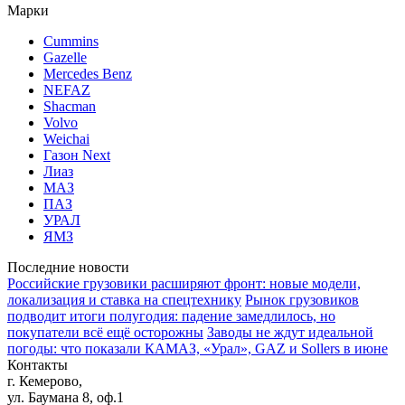
Марки
Cummins
Gazelle
Mercedes Benz
NEFAZ
Shacman
Volvo
Weichai
Газон Next
Лиаз
МАЗ
ПАЗ
УРАЛ
ЯМЗ
Последние новости
Российские грузовики расширяют фронт: новые модели,
локализация и ставка на спецтехнику
Рынок грузовиков
подводит итоги полугодия: падение замедлилось, но
покупатели всё ещё осторожны
Заводы не ждут идеальной
погоды: что показали КАМАЗ, «Урал», GAZ и Sollers в июне
Контакты
г. Кемерово,
ул. Баумана 8, оф.1