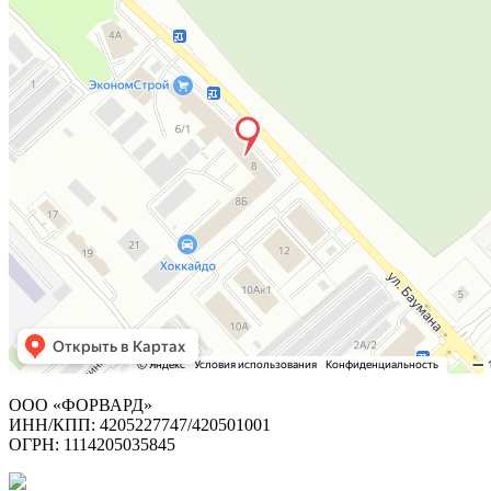
ООО «ФОРВАРД»
ИНН/КПП: 4205227747/420501001
ОГРН: 1114205035845