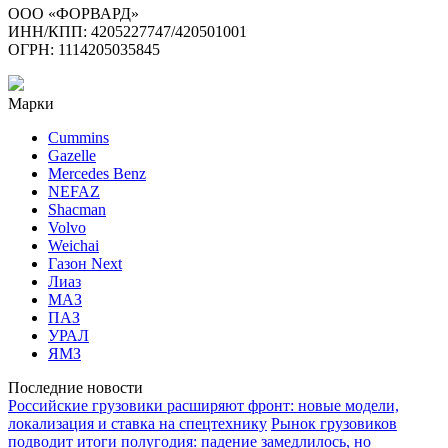
ООО «ФОРВАРД»
ИНН/КПП: 4205227747/420501001
ОГРН: 1114205035845
Марки
Cummins
Gazelle
Mercedes Benz
NEFAZ
Shacman
Volvo
Weichai
Газон Next
Лиаз
МАЗ
ПАЗ
УРАЛ
ЯМЗ
Последние новости
Российские грузовики расширяют фронт: новые модели,
локализация и ставка на спецтехнику
Рынок грузовиков
подводит итоги полугодия: падение замедлилось, но