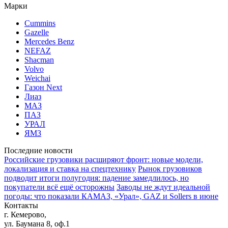
Марки
Cummins
Gazelle
Mercedes Benz
NEFAZ
Shacman
Volvo
Weichai
Газон Next
Лиаз
МАЗ
ПАЗ
УРАЛ
ЯМЗ
Последние новости
Российские грузовики расширяют фронт: новые модели,
локализация и ставка на спецтехнику
Рынок грузовиков
подводит итоги полугодия: падение замедлилось, но
покупатели всё ещё осторожны
Заводы не ждут идеальной
погоды: что показали КАМАЗ, «Урал», GAZ и Sollers в июне
Контакты
г. Кемерово,
ул. Баумана 8, оф.1