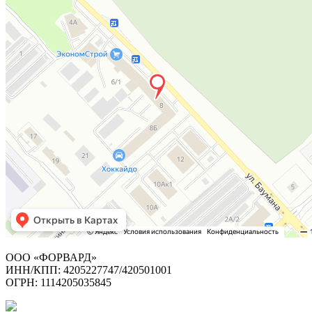
ООО «ФОРВАРД»
ИНН/КПП: 4205227747/420501001
ОГРН: 1114205035845