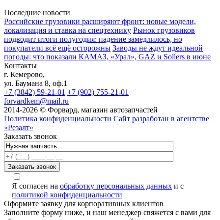
Последние новости
Российские грузовики расширяют фронт: новые модели,
локализация и ставка на спецтехнику
Рынок грузовиков
подводит итоги полугодия: падение замедлилось, но
покупатели всё ещё осторожны
Заводы не ждут идеальной
погоды: что показали КАМАЗ, «Урал», GAZ и Sollers в июне
Контакты
г. Кемерово,
ул. Баумана 8, оф.1
+7 (3842) 59-21-01
+7 (902) 755-21-01
forvardkem@mail.ru
2014-2026 © Форвард, магазин автозапчастей
Политика конфиденциальности
Сайт разработан в агентстве
«Резалт»
Заказать звонок
A
Я согласен на
обработку персональных данных
и с
политикой конфиденциальности
Оформите заявку для корпоративных клиентов
Заполните форму ниже, и наш менеджер свяжется с вами для