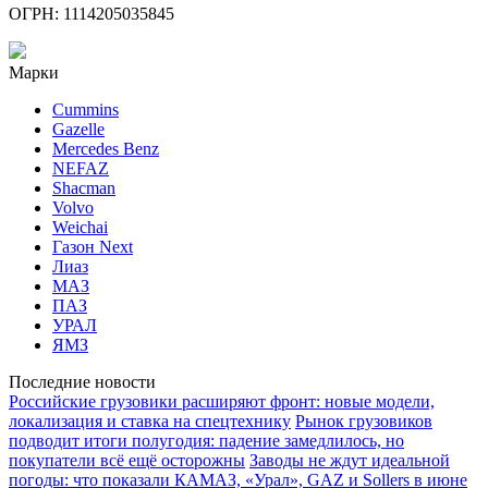
ОГРН: 1114205035845
Марки
Cummins
Gazelle
Mercedes Benz
NEFAZ
Shacman
Volvo
Weichai
Газон Next
Лиаз
МАЗ
ПАЗ
УРАЛ
ЯМЗ
Последние новости
Российские грузовики расширяют фронт: новые модели,
локализация и ставка на спецтехнику
Рынок грузовиков
подводит итоги полугодия: падение замедлилось, но
покупатели всё ещё осторожны
Заводы не ждут идеальной
погоды: что показали КАМАЗ, «Урал», GAZ и Sollers в июне