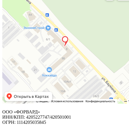
ООО «ФОРВАРД»
ИНН/КПП: 4205227747/420501001
ОГРН: 1114205035845