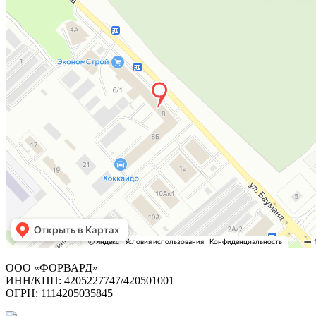
ООО «ФОРВАРД»
ИНН/КПП: 4205227747/420501001
ОГРН: 1114205035845