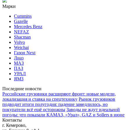
Марки
Cummins
Gazelle
Mercedes Benz
NEFAZ
Shacman
Volvo
Weichai
Газон Next
Лиаз
МАЗ
ПАЗ
УРАЛ
ЯМЗ
Последние новости
Российские грузовики расширяют фронт: новые модели,
локализация и ставка на спецтехнику
Рынок грузовиков
подводит итоги полугодия: падение замедлилось, но
покупатели всё ещё осторожны
Заводы не ждут идеальной
погоды: что показали КАМАЗ, «Урал», GAZ и Sollers в июне
Контакты
г. Кемерово,