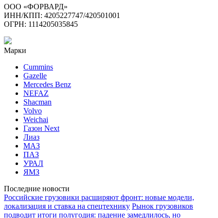
ООО «ФОРВАРД»
ИНН/КПП: 4205227747/420501001
ОГРН: 1114205035845
Марки
Cummins
Gazelle
Mercedes Benz
NEFAZ
Shacman
Volvo
Weichai
Газон Next
Лиаз
МАЗ
ПАЗ
УРАЛ
ЯМЗ
Последние новости
Российские грузовики расширяют фронт: новые модели,
локализация и ставка на спецтехнику
Рынок грузовиков
подводит итоги полугодия: падение замедлилось, но