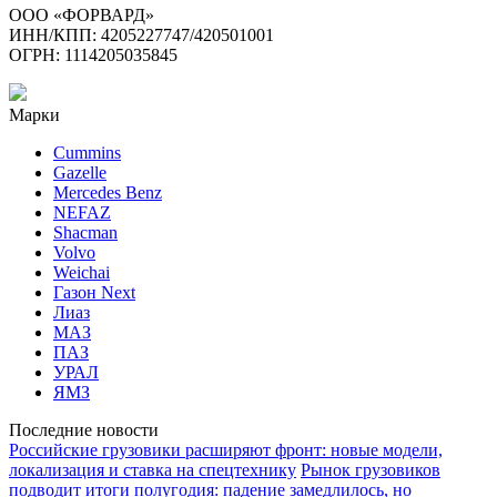
ООО «ФОРВАРД»
ИНН/КПП: 4205227747/420501001
ОГРН: 1114205035845
Марки
Cummins
Gazelle
Mercedes Benz
NEFAZ
Shacman
Volvo
Weichai
Газон Next
Лиаз
МАЗ
ПАЗ
УРАЛ
ЯМЗ
Последние новости
Российские грузовики расширяют фронт: новые модели,
локализация и ставка на спецтехнику
Рынок грузовиков
подводит итоги полугодия: падение замедлилось, но