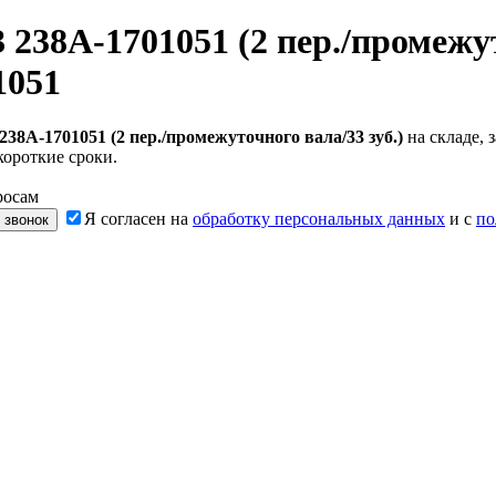
38А-1701051 (2 пер./промежуто
1051
8А-1701051 (2 пер./промежуточного вала/33 зуб.)
на складе, 
короткие сроки.
росам
Я согласен на
обработку персональных данных
и с
по
 звонок