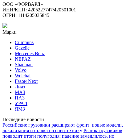
ООО «ФОРВАРД»
ИНН/КПП: 4205227747/420501001
ОГРН: 1114205035845
Марки
Cummins
Gazelle
Mercedes Benz
NEFAZ
Shacman
Volvo
Weichai
Газон Next
Лиаз
МАЗ
ПАЗ
УРАЛ
ЯМЗ
Последние новости
Российские грузовики расширяют фронт: новые модели,
локализация и ставка на спецтехнику
Рынок грузовиков
подводит итоги полугодия: падение замедлилось, но