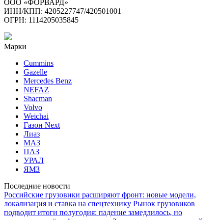
ООО «ФОРВАРД»
ИНН/КПП: 4205227747/420501001
ОГРН: 1114205035845
Марки
Cummins
Gazelle
Mercedes Benz
NEFAZ
Shacman
Volvo
Weichai
Газон Next
Лиаз
МАЗ
ПАЗ
УРАЛ
ЯМЗ
Последние новости
Российские грузовики расширяют фронт: новые модели,
локализация и ставка на спецтехнику
Рынок грузовиков
подводит итоги полугодия: падение замедлилось, но