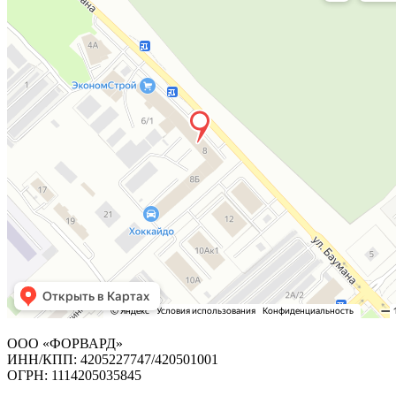
ООО «ФОРВАРД»
ИНН/КПП: 4205227747/420501001
ОГРН: 1114205035845