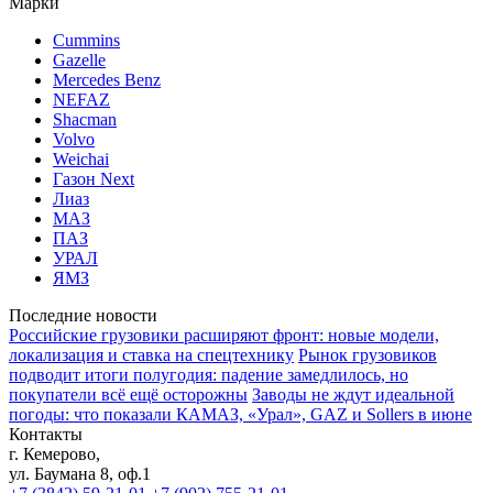
Марки
Cummins
Gazelle
Mercedes Benz
NEFAZ
Shacman
Volvo
Weichai
Газон Next
Лиаз
МАЗ
ПАЗ
УРАЛ
ЯМЗ
Последние новости
Российские грузовики расширяют фронт: новые модели,
локализация и ставка на спецтехнику
Рынок грузовиков
подводит итоги полугодия: падение замедлилось, но
покупатели всё ещё осторожны
Заводы не ждут идеальной
погоды: что показали КАМАЗ, «Урал», GAZ и Sollers в июне
Контакты
г. Кемерово,
ул. Баумана 8, оф.1