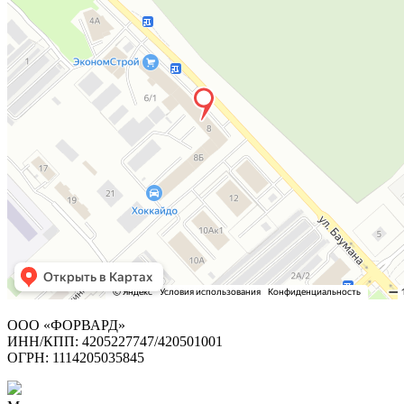
ООО «ФОРВАРД»
ИНН/КПП: 4205227747/420501001
ОГРН: 1114205035845