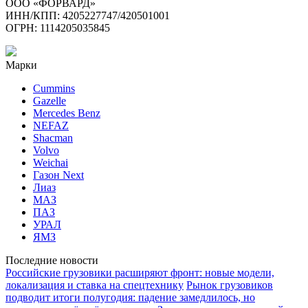
ООО «ФОРВАРД»
ИНН/КПП: 4205227747/420501001
ОГРН: 1114205035845
Марки
Cummins
Gazelle
Mercedes Benz
NEFAZ
Shacman
Volvo
Weichai
Газон Next
Лиаз
МАЗ
ПАЗ
УРАЛ
ЯМЗ
Последние новости
Российские грузовики расширяют фронт: новые модели,
локализация и ставка на спецтехнику
Рынок грузовиков
подводит итоги полугодия: падение замедлилось, но