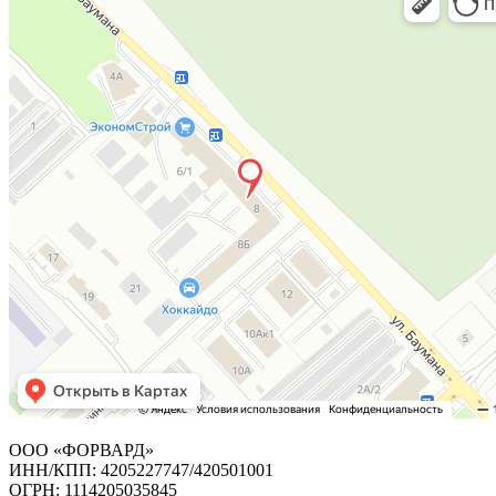
ООО «ФОРВАРД»
ИНН/КПП: 4205227747/420501001
ОГРН: 1114205035845