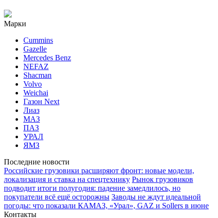
Марки
Cummins
Gazelle
Mercedes Benz
NEFAZ
Shacman
Volvo
Weichai
Газон Next
Лиаз
МАЗ
ПАЗ
УРАЛ
ЯМЗ
Последние новости
Российские грузовики расширяют фронт: новые модели,
локализация и ставка на спецтехнику
Рынок грузовиков
подводит итоги полугодия: падение замедлилось, но
покупатели всё ещё осторожны
Заводы не ждут идеальной
погоды: что показали КАМАЗ, «Урал», GAZ и Sollers в июне
Контакты