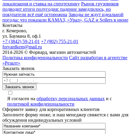
локализация и ставка на спецтехнику
Рынок грузовиков
подводит итоги полугодия: падение замедлилось, но
покупатели всё ещё осторожны
Заводы не ждут идеальной
погоды: что показали КАМАЗ, «Урал», GAZ и Sollers в июне
Контакты
г. Кемерово,
ул. Баумана 8, оф.1
+7 (3842) 59-21-01
+7 (902) 755-21-01
forvardkem@mail.ru
2014-2026 © Форвард, магазин автозапчастей
Политика конфиденциальности
Сайт разработан в агентстве
«Резалт»
Заказать звонок
A
Я согласен на
обработку персональных данных
и с
политикой конфиденциальности
Оформите заявку для корпоративных клиентов
Заполните форму ниже, и наш менеджер свяжется с вами для
обсуждения индивидуальных условий